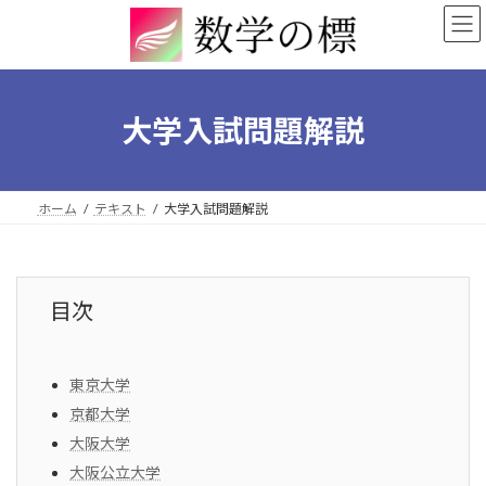
コ
ナ
ン
ビ
テ
ゲ
ン
ー
ツ
シ
へ
ョ
大学入試問題解説
ス
ン
キ
に
ッ
移
プ
動
ホーム
テキスト
大学入試問題解説
目次
東京大学
京都大学
大阪大学
大阪公立大学