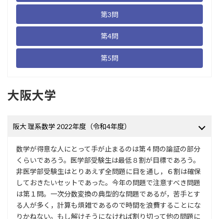
第3問
第4問
第5問
大阪大学
阪大 理系数学 2022年度（令和4年度）
数学が得意な人にとって手が止まるのは第４問の論証の部分
くらいであろう。医学部受験生は最低８割が目標であろう。
非医学部受験生はとりあえず全問題に目を通し，６割は確保
しておきたいセットであった。今年の問題で注意すべき問題
は第１問。一次分数変換の典型的な問題であるが，苦手とす
る人が多く，計算も煩雑であるので時間を浪費することにな
りかねない。もし解けそうになければ割り切って他の問題に