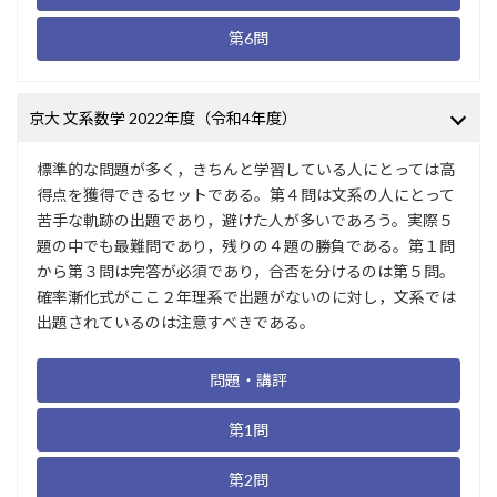
第6問
京大 文系数学 2022年度（令和4年度）
標準的な問題が多く，きちんと学習している人にとっては高
得点を獲得できるセットである。第４問は文系の人にとって
苦手な軌跡の出題であり，避けた人が多いであろう。実際５
題の中でも最難問であり，残りの４題の勝負である。第１問
から第３問は完答が必須であり，合否を分けるのは第５問。
確率漸化式がここ２年理系で出題がないのに対し，文系では
出題されているのは注意すべきである。
問題・講評
第1問
第2問