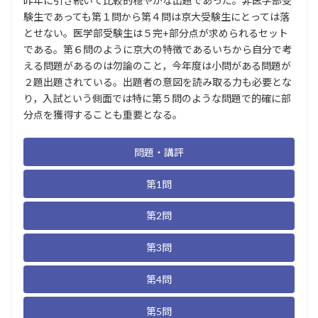
昨年に引き続いて比較的穏やかな出題であった。非医学部受
験生であっても第１問から第４問は京大受験生にとっては落
とせない。医学部受験生は５完+部分点が求められるセット
である。第６問のように京大の特徴であるいちから自分で考
える問題があるのは勿論のこと，今年度は小問がある問題が
２題出題されている。出題者の意図を読み取る力も必要とな
り，入試という側面では特に第５問のような問題で的確に部
分点を獲得することも重要となる。
問題・講評
第1問
第2問
第3問
第4問
第5問