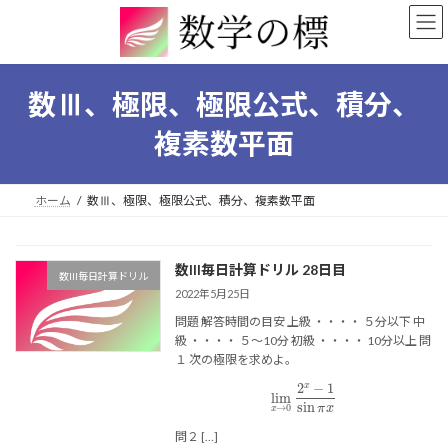
コ
ナ
ン
ビ
テ
ゲ
ン
ー
ツ
シ
数Ⅲ、極限、極限公式、積分、
へ
ョ
ス
ン
複素数平面
キ
に
ッ
移
プ
動
ホーム
数Ⅲ、極限、極限公式、積分、複素数平面
数III毎日計算ドリル 28日目
数III毎日計算ドリル
2022年5月25日
問題 解答時間の目安 上級 ・・・・ ５分以下 中
級 ・・・・ ５〜10分 初級 ・・・・ 10分以上 問
１ 次の極限を求めよ。
lim
x
→
0
2
x
−
1
sin
π
x
問２ […]