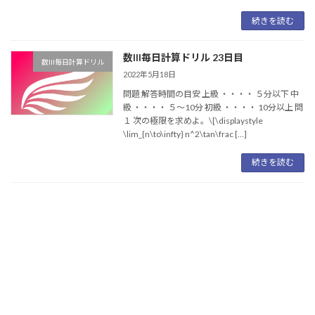
続きを読む
数III毎日計算ドリル 23日目
数III毎日計算ドリル
2022年5月18日
問題 解答時間の目安 上級 ・・・・ ５分以下 中
級 ・・・・ ５〜10分 初級 ・・・・ 10分以上 問
１ 次の極限を求めよ。\[\displaystyle
\lim_{n\to\infty} n^2\tan\frac […]
続きを読む