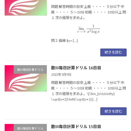
問題 解答時間の目安 上級 ・・・・ ５分以下 中
級 ・・・・ ５〜10分 初級 ・・・・ 10分以上 問
１ 次の極限を求めよ。
lim
x
→
+
0
1
x
2
log
x
問２ 曲線 $y= […]
続きを読む
数III毎日計算ドリル 16日目
数III毎日計算ドリル
2022年5月9日
問題 解答時間の目安 上級 ・・・・ ５分以下 中
級 ・・・・ ５〜10分 初級 ・・・・ 10分以上 問
１ 次の極限を求めよ。\[\lim_{n\to\infty}
\sqrt{n+2}\left(\sqrt{n+1} […]
続きを読む
数III毎日計算ドリル 15日目
数III毎日計算ドリル