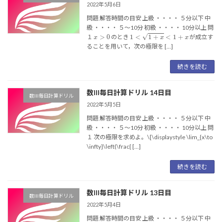
2022年5月6日
問題 解答時間の目安 上級 ・・・・ ５分以下 中
級 ・・・・ ５〜10分 初級 ・・・・ 10分以上 問
x
>
0
1
<
1
+
x
<
1
+
x
１
のとき
が成立す
ることを用いて，次の極限を […]
続きを読む
数III毎日計算ドリル 14日目
数III毎日計算ドリル
2022年5月5日
問題 解答時間の目安 上級 ・・・・ ５分以下 中
級 ・・・・ ５〜10分 初級 ・・・・ 10分以上 問
１ 次の極限を求めよ。\[\displaystyle \lim_{x\to
\infty}\left(\frac{ […]
続きを読む
数III毎日計算ドリル 13日目
数III毎日計算ドリル
2022年5月4日
問題 解答時間の目安 上級 ・・・・ ５分以下 中