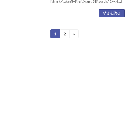
[\lim_{x\to\infty}\left(\sqrt[3]{\sqrt{x^2+x} […]
続きを読む
投
1
2
»
固
固
定
定
稿
ペ
ペ
ー
ー
の
ジ
ジ
ペ
ー
ジ
送
り