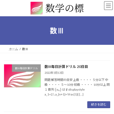
コ
ナ
ン
ビ
テ
ゲ
ン
ー
ツ
シ
へ
ョ
数Ⅲ
ス
ン
キ
に
ッ
移
プ
動
ホーム
数Ⅲ
数III毎日計算ドリル 20日目
数III毎日計算ドリル
2022年5月13日
問題 解答時間の目安 上級 ・・・・ ５分以下 中
級 ・・・・ ５〜10分 初級 ・・・・ 10分以上 問
{
a
n
}
１ 数列
は $\displaystyle
a_1=2,\,a_{n+1}=\frac{1}{ […]
続きを読む